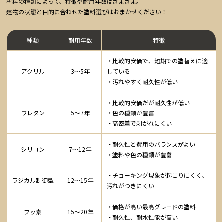
塗料の種類によって、特徴や耐用年数はさまざま。
建物の状態と目的に合わせた塗料選びはおまかせください！
種類
耐用年数
特徴
・比較的安価で、短期での塗替えに適
アクリル
3～5年
している
・汚れやすく耐久性が低い
・比較的安価だが耐久性が低い
ウレタン
5～7年
・色の種類が豊富
・高密着で剥がれにくい
・耐久性と費用のバランスがよい
シリコン
7～12年
・塗料や色の種類が豊富
・チョーキング現象が起こりにくく、
ラジカル制御型
12～15年
汚れがつきにくい
・価格が高い最高グレードの塗料
フッ素
15～20年
・耐久性、耐水性能が高い